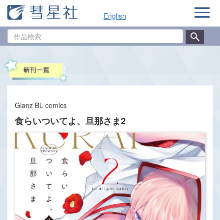
ナ
English
ビ
ゲ
作
ー
品
シ
検
ョ
索
ン
Glanz BL comics
食らいついてよ、旦那さま2