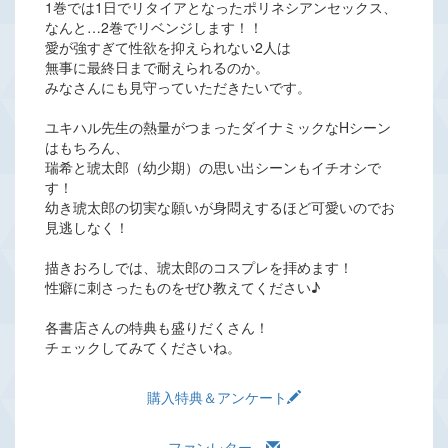
1巻では1日でリタイアとなったポリネシアンセックス、
なんと…2巻でリベンジします！！
愛が強すぎて性欲を抑えられない2人は
無事に最終日まで耐えられるのか。
みなさんにも見守っていただきたいです。
ユキハル先生の熱量がつまったダイナミックなHシーン
はもちろん、
瑞希と琥太郎（幼少期）の思い出シーンもイチオシで
す！
幼き琥太郎の切実な願いが身悶えするほど可愛いのでお
見逃しなく！
描きおろしでは、琥太郎のコスプレを拝めます！
性癖に刺さったものをぜひ教えてください♪
各書店さんの特典も盛りだくさん！
チェックしてみてくださいね。
購入特典＆アンケート
ファンレター