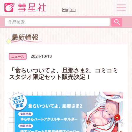
ナ
English
ビ
ゲ
作
ー
品
シ
検
ョ
索
ン
2024/10/18
「食らいついてよ、旦那さま2」コミコミ
スタジオ限定セット販売決定！