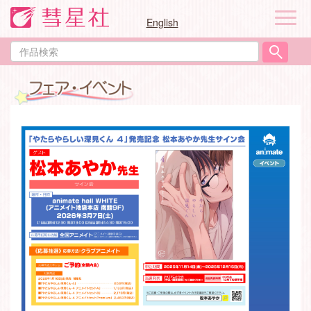
ナ
English
ビ
ゲ
作
ー
品
シ
検
ョ
索
ン