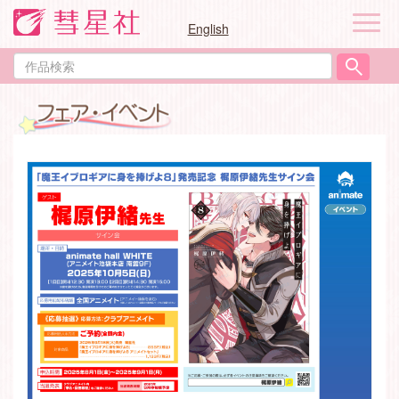
ナ
English
ビ
ゲ
作
ー
品
シ
検
ョ
索
ン