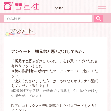
ナ
English
ビ
ゲ
作
ー
品
シ
検
ョ
索
ン
アンケート：橘兄弟と悪ふざけしてみた。
「橘兄弟と悪ふざけしてみた。」をお買い上げいただき
有難うございました！
今後の作品制作の参考のため、アンケートにご協力くだ
さい。
ご協力くださいました方には、もれなくオリジナル壁紙
をプレゼント致します！
※iOS 9以下を搭載した端末では特典をご利用いただけな
い場合がございます。
以下にコミックスの帯に記載されたパスワードを入力し
てください。