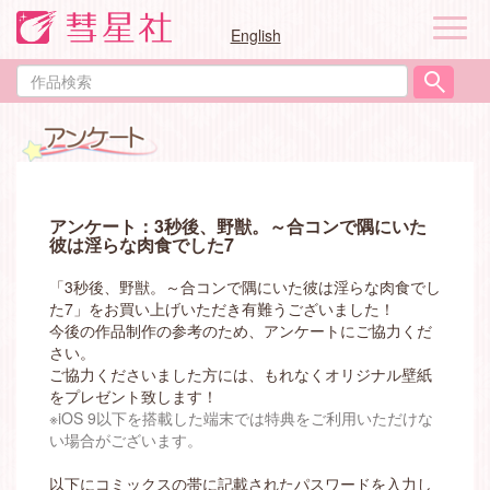
ナ
English
ビ
ゲ
作
ー
品
シ
検
ョ
索
ン
アンケート：3秒後、野獣。～合コンで隅にいた
彼は淫らな肉食でした7
「3秒後、野獣。～合コンで隅にいた彼は淫らな肉食でし
た7」をお買い上げいただき有難うございました！
今後の作品制作の参考のため、アンケートにご協力くだ
さい。
ご協力くださいました方には、もれなくオリジナル壁紙
をプレゼント致します！
※iOS 9以下を搭載した端末では特典をご利用いただけな
い場合がございます。
以下にコミックスの帯に記載されたパスワードを入力し