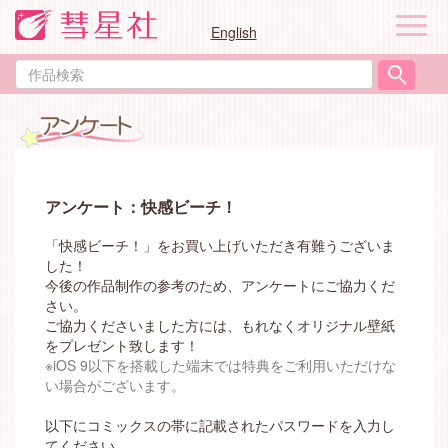
ナ
English
ビ
ゲ
作
ー
品
シ
検
ョ
索
ン
アンケート：快感ビーチ！
「快感ビーチ！」をお買い上げいただき有難うございま
した！
今後の作品制作の参考のため、アンケートにご協力くだ
さい。
ご協力くださいました方には、もれなくオリジナル壁紙
をプレゼント致します！
※iOS 9以下を搭載した端末では特典をご利用いただけな
い場合がございます。
以下にコミックスの帯に記載されたパスワードを入力し
てください。