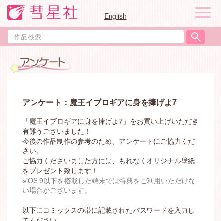
ナ
English
ビ
ゲ
作
ー
品
シ
検
ョ
索
ン
アンケート：魔王イブロギアに身を捧げよ7
「魔王イブロギアに身を捧げよ7」をお買い上げいただき
有難うございました！
今後の作品制作の参考のため、アンケートにご協力くだ
さい。
ご協力くださいました方には、もれなくオリジナル壁紙
をプレゼント致します！
※iOS 9以下を搭載した端末では特典をご利用いただけな
い場合がございます。
以下にコミックスの帯に記載されたパスワードを入力し
てください。