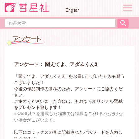
ナ
English
ビ
ゲ
作
ー
品
シ
検
ョ
索
ン
アンケート： 悶えてよ、アダムくん2
「悶えてよ、アダムくん2」をお買い上げいただき有難う
ございました！
今後の作品制作の参考のため、アンケートにご協力くだ
さい。
ご協力くださいました方には、もれなくオリジナル壁紙
をプレゼント致します！
※iOS 9以下を搭載した端末では特典をご利用いただけな
い場合がございます。
以下にコミックスの帯に記載されたパスワードを入力し
てください。