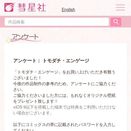
ナ
English
ビ
ゲ
作
ー
品
シ
検
ョ
索
ン
アンケート： トモダチ・エンゲージ
「トモダチ・エンゲージ」をお買い上げいただき有難う
ございました！
今後の作品制作の参考のため、アンケートにご協力くだ
さい。
ご協力くださいました方には、もれなくオリジナル壁紙
をプレゼント致します！
※iOS 9以下を搭載した端末では特典をご利用いただけな
い場合がございます。
以下にコミックスの帯に記載されたパスワードを入力し
てください。