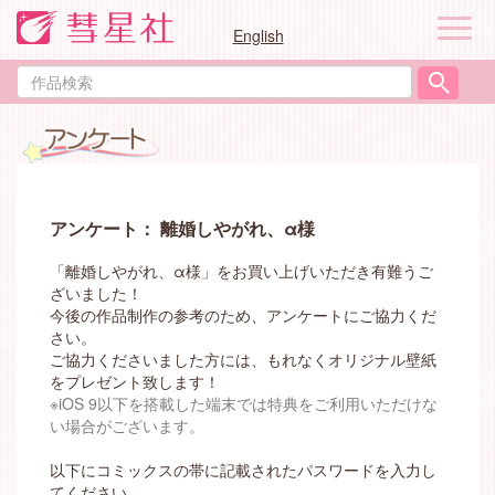
ナ
English
ビ
ゲ
作
ー
品
シ
検
ョ
索
ン
アンケート： 離婚しやがれ、α様
「離婚しやがれ、α様」をお買い上げいただき有難うご
ざいました！
今後の作品制作の参考のため、アンケートにご協力くだ
さい。
ご協力くださいました方には、もれなくオリジナル壁紙
をプレゼント致します！
※iOS 9以下を搭載した端末では特典をご利用いただけな
い場合がございます。
以下にコミックスの帯に記載されたパスワードを入力し
てください。