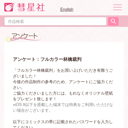
ナ
English
ビ
ゲ
作
ー
品
シ
検
ョ
索
ン
アンケート：フルカラー林檎裁判
「フルカラー林檎裁判」をお買い上げいただき有難うご
ざいました！
今後の作品制作の参考のため、アンケートにご協力くだ
さい。
ご協力くださいました方には、もれなくオリジナル壁紙
をプレゼント致します！
※iOS 9以下を搭載した端末では特典をご利用いただけな
い場合がございます。
以下にコミックスの帯に記載されたパスワードを入力し
てください。