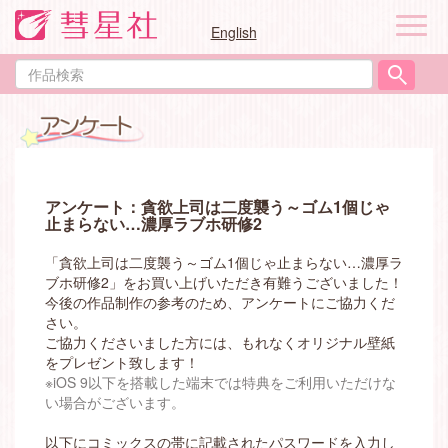
ナ
English
ビ
ゲ
作
ー
品
シ
検
ョ
索
ン
アンケート：貪欲上司は二度襲う～ゴム1個じゃ
止まらない…濃厚ラブホ研修2
「貪欲上司は二度襲う～ゴム1個じゃ止まらない…濃厚ラ
ブホ研修2」をお買い上げいただき有難うございました！
今後の作品制作の参考のため、アンケートにご協力くだ
さい。
ご協力くださいました方には、もれなくオリジナル壁紙
をプレゼント致します！
※iOS 9以下を搭載した端末では特典をご利用いただけな
い場合がございます。
以下にコミックスの帯に記載されたパスワードを入力し