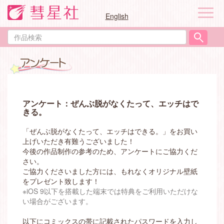
ナ
English
ビ
ゲ
作
ー
品
シ
検
ョ
索
ン
アンケート：ぜんぶ脱がなくたって、エッチはで
きる。
「ぜんぶ脱がなくたって、エッチはできる。」をお買い
上げいただき有難うございました！
今後の作品制作の参考のため、アンケートにご協力くだ
さい。
ご協力くださいました方には、もれなくオリジナル壁紙
をプレゼント致します！
※iOS 9以下を搭載した端末では特典をご利用いただけな
い場合がございます。
以下にコミックスの帯に記載されたパスワードを入力し