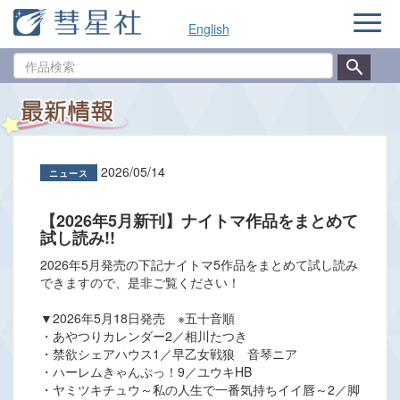
ナ
English
ビ
ゲ
作
ー
品
シ
検
ョ
索
ン
2026/05/14
【2026年5月新刊】ナイトマ作品をまとめて
試し読み!!
2026年5月発売の下記ナイトマ5作品をまとめて試し読み
できますので、是非ご覧ください！
▼2026年5月18日発売 ※五十音順
・あやつりカレンダー2／相川たつき
・禁欲シェアハウス1／早乙女戦狼 音琴ニア
・ハーレムきゃんぷっ！9／ユウキHB
・ヤミツキチュウ～私の人生で一番気持ちイイ唇～2／脚