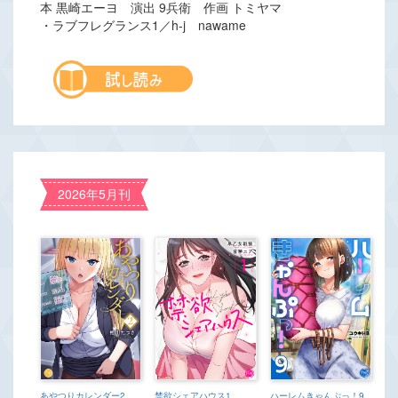
本 黒崎エーヨ 演出 9兵衛 作画 トミヤマ
・ラブフレグランス1／h-j nawame
2026年5月刊
あやつりカレンダー2
禁欲シェアハウス1
ハーレムきゃんぷっ！9