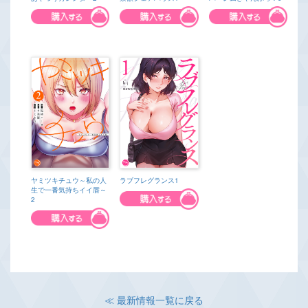
ラブフレグランス1
ヤミツキチュウ～私の人
生で一番気持ちイイ唇～
2
≪ 最新情報一覧に戻る