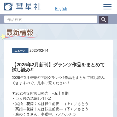
ナ
English
ビ
ゲ
作
ー
品
シ
検
ョ
索
ン
2025/02/14
【2025年2月新刊】グランツ作品をまとめて
試し読み!!
2025年2月発売の下記グランツ4作品をまとめて試し読み
できますので、是非ご覧ください！
▼2025年2月18日発売 ※五十音順
・巨人族の花嫁8／ITKZ
・冥婚―花嫁くんは転生前夜―（上）／さとう
・冥婚―花嫁くんは転生前夜―（下）／さとう
・森のくまさん、冬眠中。7／ハルチカ