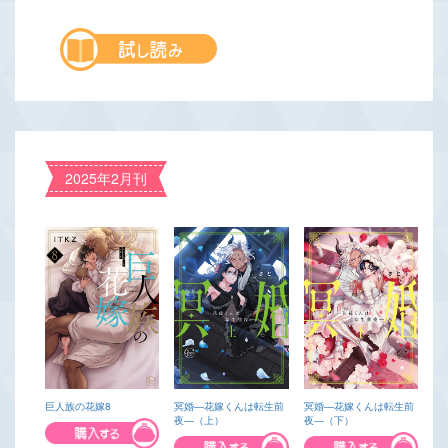
2025年2月刊
巨人族の花嫁8
冥婚―花嫁くんは転生前
冥婚―花嫁くんは転生前
夜―（上）
夜―（下）