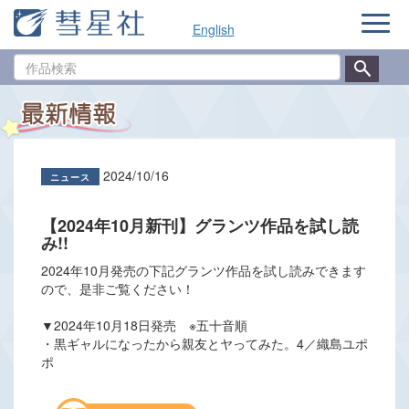
ナ
English
ビ
ゲ
作
ー
品
シ
検
ョ
索
ン
2024/10/16
【2024年10月新刊】グランツ作品を試し読
み!!
2024年10月発売の下記グランツ作品を試し読みできます
ので、是非ご覧ください！
▼2024年10月18日発売 ※五十音順
・黒ギャルになったから親友とヤってみた。4／織島ユポ
ポ