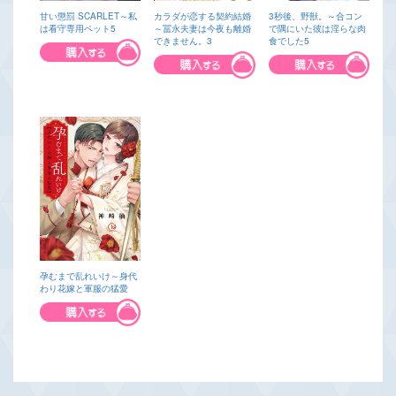
甘い懲罰 SCARLET～私
カラダが恋する契約結婚
3秒後、野獣。～合コン
は看守専用ペット5
～冨永夫妻は今夜も離婚
で隅にいた彼は淫らな肉
できません。3
食でした5
孕むまで乱れいけ～身代
わり花嫁と軍服の猛愛