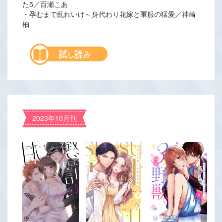
た5／百瀬こあ
・孕むまで乱れいけ～身代わり花嫁と軍服の猛愛／神崎
柚
2023年10月刊