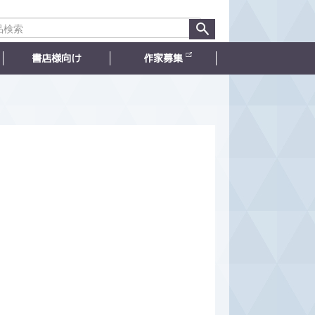
書店様向け
作家募集