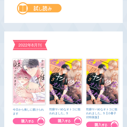
2022年8月刊
性癖ヤバめなオトコに狙
性癖ヤバめなオトコに狙
今日から推しに躾けられ
われました。5
われました。5【小冊子
ます
付特装版】