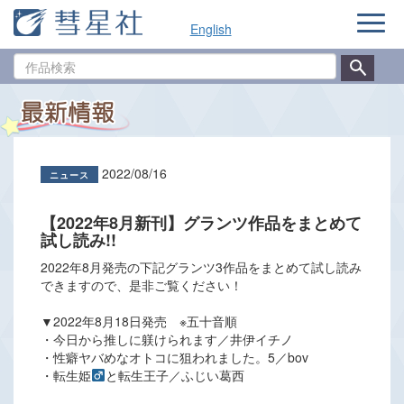
ナ
English
ビ
ゲ
作
ー
品
シ
検
ョ
索
ン
2022/08/16
【2022年8月新刊】グランツ作品をまとめて
試し読み!!
2022年8月発売の下記グランツ3作品をまとめて試し読み
できますので、是非ご覧ください！
▼2022年8月18日発売 ※五十音順
・今日から推しに躾けられます／井伊イチノ
・性癖ヤバめなオトコに狙われました。5／bov
・転生姫
と転生王子／ふじい葛西