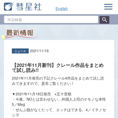
ナ
English
ビ
ゲ
作
ー
品
シ
検
ョ
索
ン
2021/11/16
【2021年11月新刊】クレール作品をまとめ
て試し読み!!
2021年11月発売の下記クレール4作品をまとめて試し読
みできますので、是非ご覧ください！
▼2021年11月18日発売 ※五十音順
・今夜、NOとは言わせない…外国人上司のケモノな本性
5／Meg
・ぜんぶ脱がなくたって、エッチはできる。4／イチノセ
シヲ