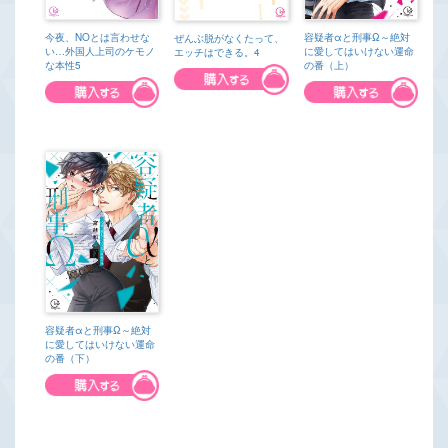
今夜、NOとは言わせな
容疑者αと刑事Ω～絶対
ぜんぶ脱がなくたって、
い…外国人上司のケモノ
に愛してはいけない運命
エッチはできる。4
な本性5
の番（上）
容疑者αと刑事Ω～絶対
に愛してはいけない運命
の番（下）