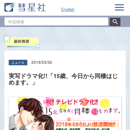
ナ
English
ビ
ゲ
作
ー
品
シ
検
ョ
索
ン
2018/03/30
実写ドラマ化!!「15歳、今日から同棲はじ
めます。」