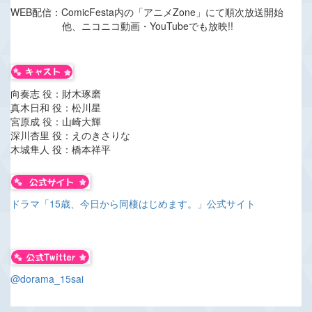
WEB配信：ComicFesta内の「アニメZone」にて順次放送開始
他、ニコニコ動画・YouTubeでも放映!!
向奏志 役：財木琢磨
真木日和 役：松川星
宮原成 役：山崎大輝
深川杏里 役：えのきさりな
木城隼人 役：橋本祥平
ドラマ「15歳、今日から同棲はじめます。」公式サイト
@dorama_15sai