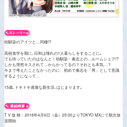
幼馴染のアイツと…同棲!?
高校進学を期に､日和は憧れの1人暮らしをすることに｡
でも待っていたのはなんと！幼馴染・奏志との…ルームシェア!?
しかも突然キスされて…からかってるの？それとも本気…？
今まで考えたことなかったのに、初めて奏志を「男」として意識
するようになって…
15歳､ドキドキ過激な新生活､はじまります｡
T V 放 映：2018年4月6日（金）25:00よりTOKYO MXにて順次放
送開始