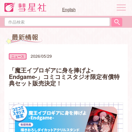
ナ
English
ビ
ゲ
作
ー
品
シ
検
ョ
索
ン
2026/05/29
「魔王イブロギアに身を捧げよ-
Endgame-」コミコミスタジオ限定有償特
典セット販売決定！