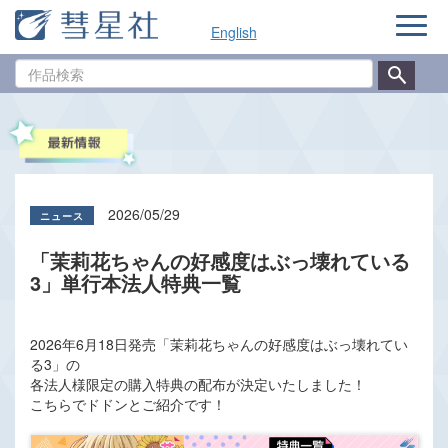
ナ
English
ビ
ゲ
作
ー
品
シ
検
ョ
索
ン
2026/05/29
「茉莉花ちゃんの好感度はぶっ壊れている
3」単行本法人特典一覧
2026年6月18日発売「茉莉花ちゃんの好感度はぶっ壊れてい
る3」の
各法人様限定の購入特典の配布が決定いたしました！
こちらでドドンとご紹介です！