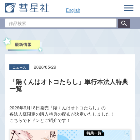
ナ
English
ビ
ゲ
作
ー
品
シ
検
ョ
索
ン
2026/05/29
「陽くんはオトコたらし」単行本法人特典
一覧
2026年6月18日発売「陽くんはオトコたらし」の
各法人様限定の購入特典の配布が決定いたしました！
こちらでドドンとご紹介です！