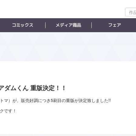
作
品
検
コミックス
メディア商品
フェア
索
アダムくん 重版決定！！
トマ）が、販売好調につき5刷目の重版が決定致しました!!
ックです！