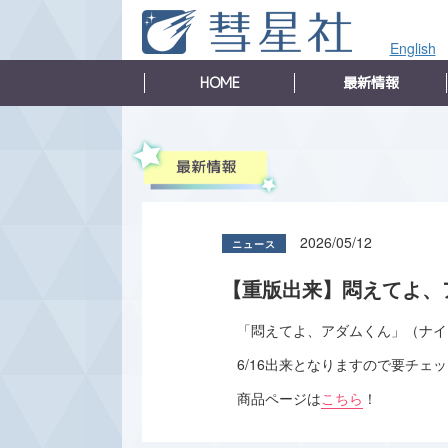
English
HOME
最新情報
2026/05/12
【重版出来】悶えてよ、
「悶えてよ、アダムくん」（ナイ
6/16出来となりますので要チェ
商品ページは
こちら
！