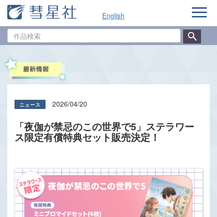
ナ
English
ビ
ゲ
作
ー
品
シ
検
ョ
索
ン
2026/04/20
「夜伽が禁忌のこの世界で5」ステラワー
ス限定有償特典セット販売決定！