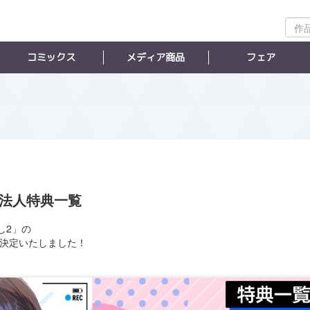
作
品
検
コミックス
メディア商品
フェア
索
本法人特典一覧
推し2」の
決定いたしました！