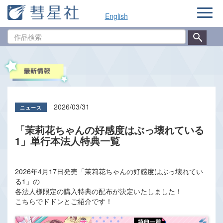
ナ
English
ビ
ゲ
作
ー
品
シ
検
ョ
索
ン
2026/03/31
「茉莉花ちゃんの好感度はぶっ壊れている
1」単行本法人特典一覧
2026年4月17日発売「茉莉花ちゃんの好感度はぶっ壊れてい
る1」の
各法人様限定の購入特典の配布が決定いたしました！
こちらでドドンとご紹介です！