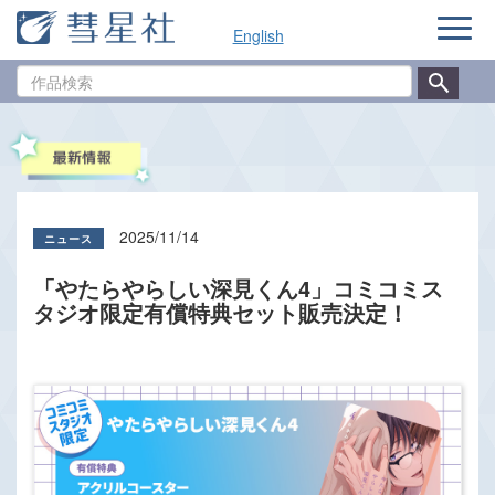
ナ
English
ビ
ゲ
作
ー
品
シ
検
ョ
索
ン
2025/11/14
「やたらやらしい深見くん4」コミコミス
タジオ限定有償特典セット販売決定！