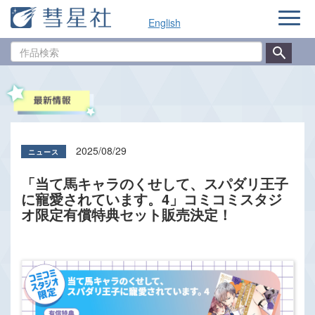
ナ
English
ビ
ゲ
作
ー
品
シ
検
ョ
索
ン
2025/08/29
「当て馬キャラのくせして、スパダリ王子
に寵愛されています。4」コミコミスタジ
オ限定有償特典セット販売決定！