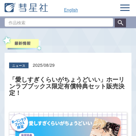
ナ
English
ビ
ゲ
作
ー
品
シ
検
ョ
索
ン
2025/08/29
「愛しすぎくらいがちょうどいい」ホーリ
ンラブブックス限定有償特典セット販売決
定！