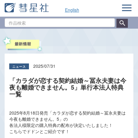
ナ
English
ビ
ゲ
作
ー
品
シ
検
ョ
索
ン
2025/07/31
「カラダが恋する契約結婚～冨永夫妻は今
夜も離婚できません。5」単行本法人特典
一覧
2025年8月18日発売「カラダが恋する契約結婚～冨永夫妻は
今夜も離婚できません。5」の
各法人様限定の購入特典の配布が決定いたしました！
こちらでドドンとご紹介です！