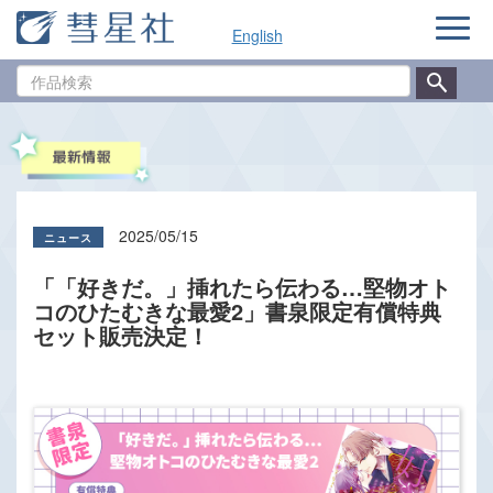
ナ
English
ビ
ゲ
作
ー
品
シ
検
ョ
索
ン
2025/05/15
「「好きだ。」挿れたら伝わる…堅物オト
コのひたむきな最愛2」書泉限定有償特典
セット販売決定！