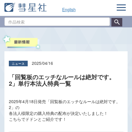
ナ
English
ビ
ゲ
作
ー
品
シ
検
ョ
索
ン
2025/04/16
「回覧板のエッチなルールは絶対です。
2」単行本法人特典一覧
2025年4月18日発売「回覧板のエッチなルールは絶対です。
2」の
各法人様限定の購入特典の配布が決定いたしました！
こちらでドドンとご紹介です！