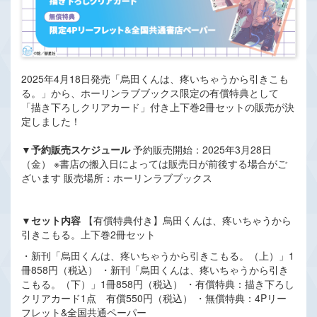
2025年4月18日発売「烏田くんは、疼いちゃうから引きこも
る。」から、ホーリンラブブックス限定の有償特典として
「描き下ろしクリアカード」付き上下巻2冊セットの販売が決
定しました！
▼予約販売スケジュール
予約販売開始：2025年3月28日
（金） ※書店の搬入日によっては販売日が前後する場合がご
ざいます 販売場所：ホーリンラブブックス
▼セット内容
【有償特典付き】烏田くんは、疼いちゃうから
引きこもる。上下巻2冊セット
・新刊「烏田くんは、疼いちゃうから引きこもる。（上）」1
冊858円（税込） ・新刊「烏田くんは、疼いちゃうから引き
こもる。（下）」1冊858円（税込） ・有償特典：描き下ろし
クリアカード1点 有償550円（税込） ・無償特典：4Pリー
フレット&全国共通ペーパー