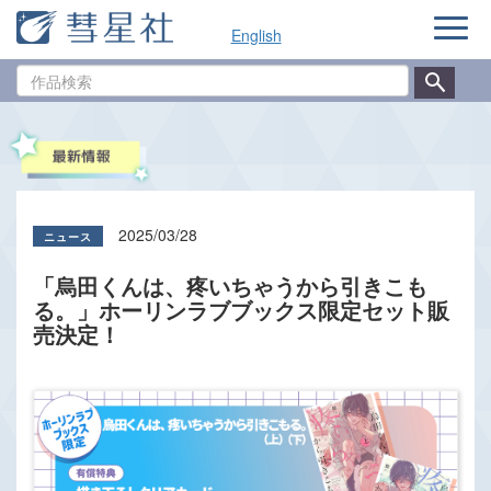
ナ
English
ビ
ゲ
作
ー
品
シ
検
ョ
索
ン
2025/03/28
「烏田くんは、疼いちゃうから引きこも
る。」ホーリンラブブックス限定セット販
売決定！