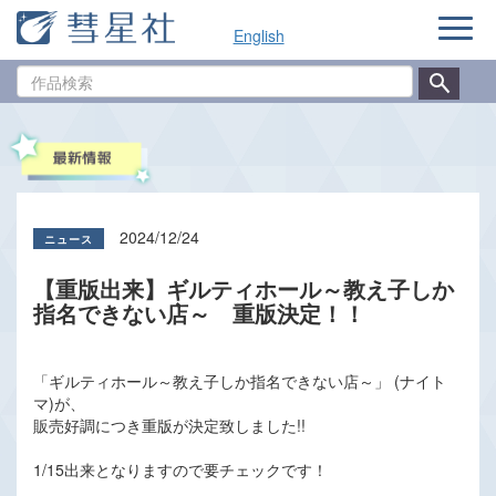
ナ
English
ビ
ゲ
作
ー
品
シ
検
ョ
索
ン
2024/12/24
【重版出来】ギルティホール～教え子しか
指名できない店～ 重版決定！！
「ギルティホール～教え子しか指名できない店～」 (ナイト
マ)が、
販売好調につき重版が決定致しました!!
1/15出来となりますので要チェックです！