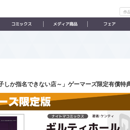
作
品
検
コミックス
メディア商品
フェア
索
子しか指名できない店～」ゲーマーズ限定有償特