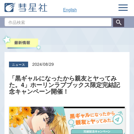
ナ
English
ビ
ゲ
作
ー
品
シ
検
ョ
索
ン
2024/08/29
「黒ギャルになったから親友とヤってみ
た。4」ホーリンラブブックス限定完結記
念キャンペーン開催！