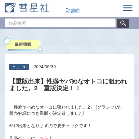
ナ
English
ビ
ゲ
作
ー
品
シ
検
ョ
索
ン
2024/05/30
【重版出来】性癖ヤバめなオトコに狙われ
ました。2 重版決定！！
「性癖ヤバめなオトコに狙われました。2」 (グランツ)が、
販売好調につき重版が決定致しました!!
6/12出来となりますので要チェックです！
作品ページは
こちら
！