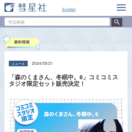
ナ
English
ビ
ゲ
作
ー
品
シ
検
ョ
索
ン
2024/05/21
「森のくまさん、冬眠中。6」コミコミス
タジオ限定セット販売決定！