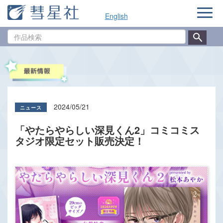
ナ
English
ビ
ゲ
作
ー
品
シ
検
ョ
索
ン
2024/05/21
「やたらやらしい深見くん2」コミコミス
タジオ限定セット販売決定！