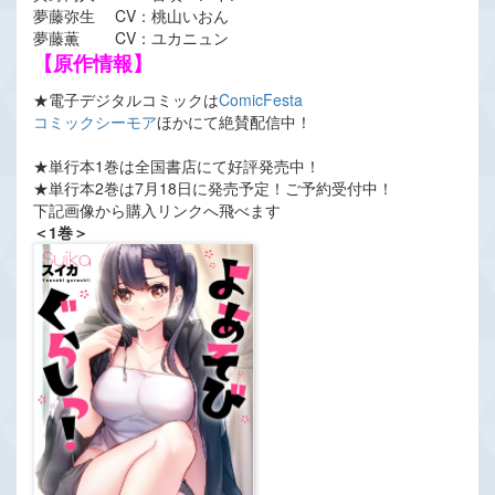
夢藤弥生 CV：桃山いおん
夢藤薫 CV：ユカニュン
【原作情報】
★電子デジタルコミックは
ComicFesta
コミックシーモア
ほかにて絶賛配信中！
★単行本1巻は全国書店にて好評発売中！
★単行本2巻は7月18日に発売予定！ご予約受付中！
下記画像から購入リンクへ飛べます
＜1巻＞