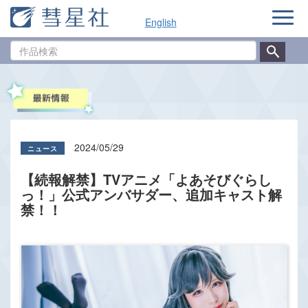
ナ
English
ビ
ゲ
作
ー
品
シ
検
ョ
索
ン
2024/05/29
【続報解禁】TVアニメ「よあそびぐらし
っ！」公式アンバサダー、追加キャスト解
禁！！