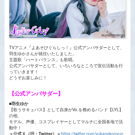
TVアニメ『よあそびぐらしっ！』公式アンバサダーとして、
羽生ゆかさんが就任いたしました。
主題歌「ハートバランス」も歌唱。
公式アンバサダーとして、いろいろなところで宣伝活動を行
っていきます！
どうぞお楽しみに！
【公式アンバサダー】
■羽生ゆか
【歌うサキュバス】として自身がVo.を務めるバンド【LYL】
の他、
モデル、声優、コスプレイヤーとしてマルチに全国各地で活
動中！
＜公式Ｘ（旧：Twitter）＞
https://twitter.com/yukanekonyun