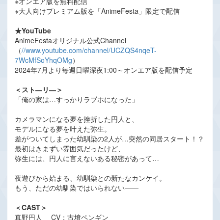
※オンエア版を無料配信
※大人向けプレミアム版を「AnimeFesta」限定で配信
★YouTube
AnimeFestaオリジナル公式Channel
（
//www.youtube.com/channel/UCZQS4nqeT-
7WcMfSoYhqOMg
）
2024年7月より毎週日曜深夜1:00～オンエア版を配信予定
＜スト―リ―＞
「俺の家は…すっかりラブホになった」
カメラマンになる夢を挫折した円人と、
モデルになる夢を叶えた弥生。
差がついてしまった幼馴染の2人が…突然の同居スタート！？
最初はきまずい雰囲気だったけど、
弥生には、円人に言えないある秘密があって…
夜遊びから始まる、幼馴染との新たなカンケイ。
もう、ただの幼馴染ではいられない――
＜CAST＞
真野円人 CV：古墳ペンギン