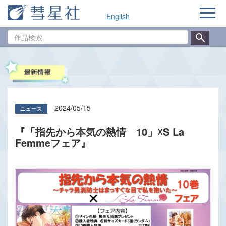
ナ
English
ビ
ゲ
作
ー
品
シ
検
ョ
索
ン
2024/05/15
『「指先から本気の熱情 10」☓S La
Femmeフェア』