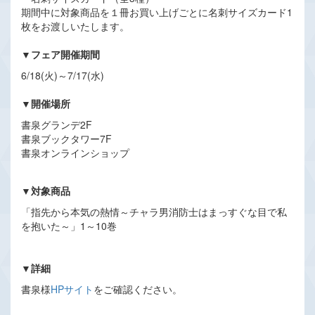
期間中に対象商品を１冊お買い上げごとに名刺サイズカード1
枚をお渡しいたします。
▼フェア開催期間
6/18(火)～7/17(水)
▼開催場所
書泉グランデ2F
書泉ブックタワー7F
書泉オンラインショップ
▼対象商品
「指先から本気の熱情～チャラ男消防士はまっすぐな目で私
を抱いた～」1～10巻
▼詳細
書泉様
HPサイト
をご確認ください。