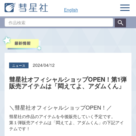
ナ
English
ビ
ゲ
作
ー
品
シ
検
ョ
索
ン
2024/04/12
彗星社オフィシャルショップOPEN！第1弾
販売アイテムは「悶えてよ、アダムくん」
＼彗星社オフィシャルショップOPEN！／
彗星社の作品のアイテムを今後販売していく予定です。
第１弾販売アイテムは「悶えてよ、アダムくん」の下記アイ
テムです！