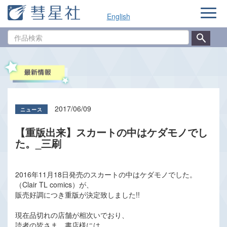
ナ
English
ビ
ゲ
作
ー
品
シ
検
ョ
索
ン
2017/06/09
【重版出来】スカートの中はケダモノでし
た。_三刷
2016年11月18日発売のスカートの中はケダモノでした。
（Clair TL comics）が、
販売好調につき重版が決定致しました!!
現在品切れの店舗が相次いでおり、
読者の皆さま、書店様には、