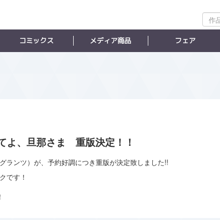
作
品
検
コミックス
メディア商品
フェア
索
てよ、旦那さま 重版決定！！
グランツ）が、予約好調につき重版が決定致しました!!
ックです！
！