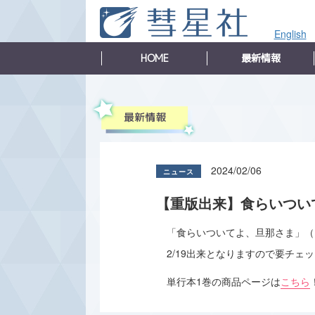
English
HOME
最新情報
2024/02/06
【重版出来】食らいつい
「食らいついてよ、旦那さま」（
2/19出来となりますので要チェ
単行本1巻の商品ページは
こちら