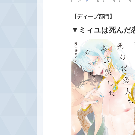
【ディープ部門】
▼ミィユは死んだ