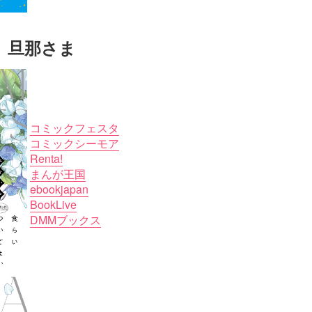
、旦那さま
コミックフェスタ
コミックシーモア
Renta!
まんが王国
ebookjapan
BookLive
DMMブックス