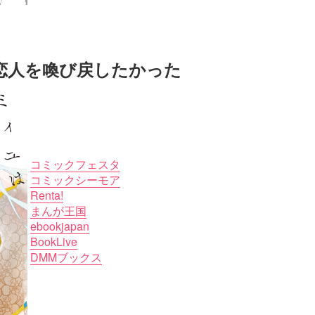
恋人を喚び戻したかった
コミックフェスタ
コミックシーモア
Renta!
まんが王国
ebookjapan
BookLive
DMMブックス