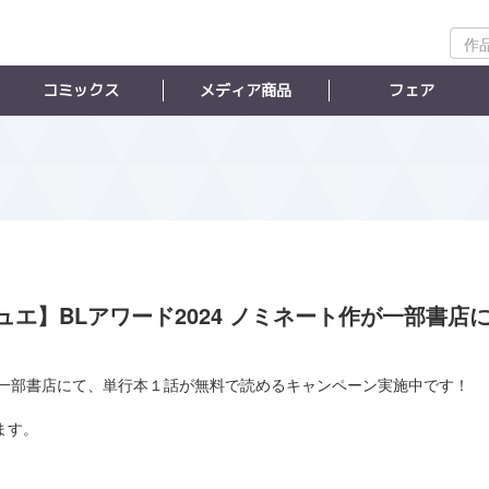
作
品
検
コミックス
メディア商品
フェア
索
エ】BLアワード2024 ノミネート作が一部書店
作が一部書店にて、単行本１話が無料で読めるキャンペーン実施中です！
ます。