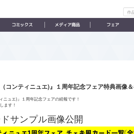
作
品
検
コミックス
メディア商品
フェア
索
uer.（コンティニュエ)』１周年記念フェア特典画
コンティニュエ)』１周年記念フェアの続報です！
します！
ードサンプル画像公開