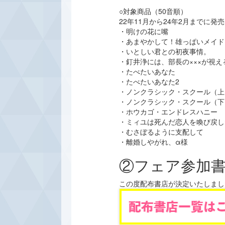
○対象商品（50音順）
22年11月から24年2月までに発
・明けの花に嘴
・あまやかして！雄っぱいメイド
・いとしい君との初夜事情。
・釘井浄には、部長の×××が視え
・たべたいあなた
・たべたいあなた2
・ノンクラシック・スクール（上
・ノンクラシック・スクール（下
・ホウカゴ・エンドレスハニー
・ミィユは死んだ恋人を喚び戻し
・むさぼるように支配して
・離婚しやがれ、α様
②フェア参加
この度配布書店が決定いたしまし