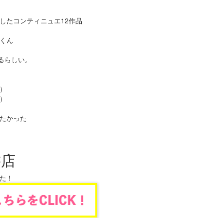
売したコンティニュエ12作品
くん
るらしい。
）
）
たかった
書店
た！