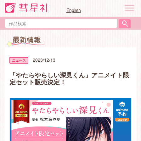
ナ
English
ビ
ゲ
作
ー
品
シ
検
ョ
索
ン
2023/12/13
「やたらやらしい深見くん」アニメイト限
定セット販売決定！